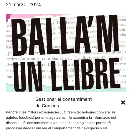
21 marzo, 2024
Gestionar el consentiment
El Tribulossi 2024 empezará el jueves 21 de marzo de
de Cookies
2024 con motivo del Día Mundial de la Poesía, en la
Per oferir les millors experiències, utilitzem tecnologies com ara les
biblioteca con un espectáculo Balla’m un Llibre,
galetes (cookies) per emmagatzemar i/o accedir a la informació del
dispositiu. El consentiment a aquestes tecnologies ens permetrà
propuestas que combinan danza contemporánea y
processar dades com ara el comportament de navegació o els
literatura… Estad atentos a las noticias porque pronto