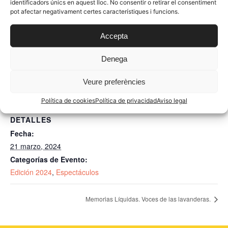
identificadors únics en aquest lloc. No consentir o retirar el consentiment
haremos público el nombre del poeta o poeta
pot afectar negativament certes característiques i funcions.
homenajeado en la 2ª edición… ¿quién será?
Accepta
Denega
Añadir al calendario
Veure preferències
Política de cookies
Política de privacidad
Aviso legal
DETALLES
Fecha:
21 marzo, 2024
Categorías de Evento:
Edición 2024
,
Espectáculos
Memorias Líquidas. Voces de las lavanderas.