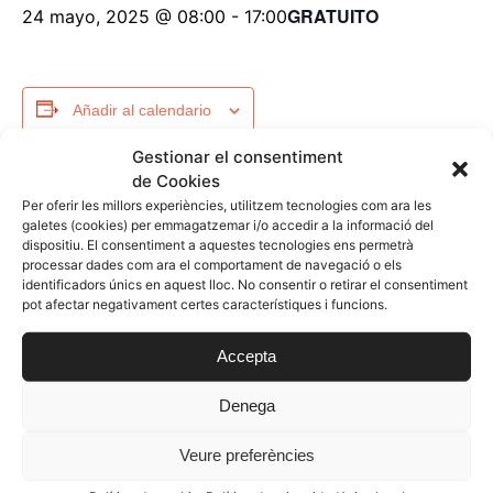
GRATUITO
24 mayo, 2025 @ 08:00
-
17:00
Añadir al calendario
Gestionar el consentiment
de Cookies
Per oferir les millors experiències, utilitzem tecnologies com ara les
DETALLES
galetes (cookies) per emmagatzemar i/o accedir a la informació del
Fecha:
dispositiu. El consentiment a aquestes tecnologies ens permetrà
processar dades com ara el comportament de navegació o els
24 mayo, 2025
identificadors únics en aquest lloc. No consentir o retirar el consentiment
Hora:
pot afectar negativament certes característiques i funcions.
08:00 - 17:00
Coste:
Accepta
Gratuito
Denega
Categoría de Evento:
Edición 2025
Veure preferències