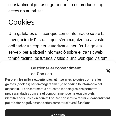
constantment per assegurar que no es produeix cap
accés no autoritzat.
Cookies
Una galeta és un fitxer que conté informació sobre la
navegació de l’usuari i que s’emmagatzema al vostre
ordinador un cop heu autoritzat el seu ús. La galeta
serveix per a obtenir informació sobre el trànsit web, i
també facilita les futures visites a una web que visitem
freqüentment. Una altra funció que tenen les galetes
Gestionar el consentiment
és la de permetre als llocs web identificar-vos i, per
de Cookies
tant, oferir-vos el millor servei personalitzat del seu
Per oferir les millors experiències, utilitzem tecnologies com ara les
web.
galetes (cookies) per emmagatzemar i/o accedir a la informació del
dispositiu. El consentiment a aquestes tecnologies ens permetrà
El nostre lloc web utilitza les galetes per identificar les
processar dades com ara el comportament de navegació o els
identificadors únics en aquest lloc. No consentir o retirar el consentiment
pàgines que es visiten i amb la freqüència amb què
pot afectar negativament certes característiques i funcions.
es fa. Aquesta informació s’utilitza únicament per a fer
anàlisis estadístiques i després la informació
Accepta