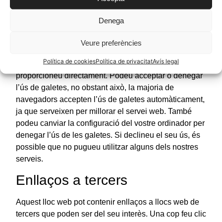
s’elimina de manera permanent. Podeu eliminar les
galetes en qualsevol moment des del vostre
Denega
ordinador. No obstant això, les galetes ajuden a
proporcionar un millor servei dels llocs web, i no
Veure preferències
donen accés a cap informació vostra o del vostre
Política de cookies
Política de privacitat
Avís legal
ordinador, a menys que així ho vulgueu i la
proporcioneu directament. Podeu acceptar o denegar
l’ús de galetes, no obstant això, la majoria de
navegadors accepten l’ús de galetes automàticament,
ja que serveixen per millorar el servei web. També
podeu canviar la configuració del vostre ordinador per
denegar l’ús de les galetes. Si declineu el seu ús, és
possible que no pugueu utilitzar alguns dels nostres
serveis.
Enllaços a tercers
Aquest lloc web pot contenir enllaços a llocs web de
tercers que poden ser del seu interès. Una cop feu clic